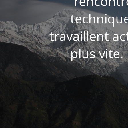
rencontr
technique
travaillent a
plus vite